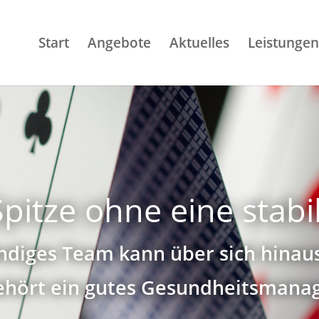
Start
Angebote
Aktuelles
Leistungen
pitze ohne eine stabi
ndiges Team kann über sich hina
ehört ein gutes Gesundheitsmana