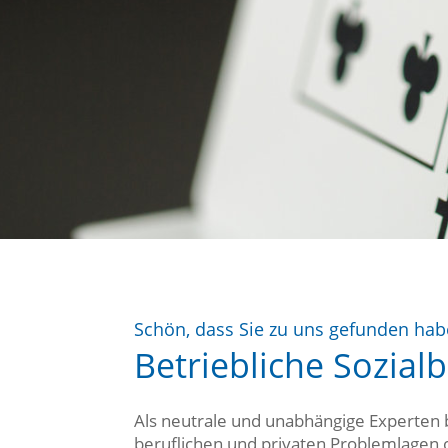
Schön, dass Sie zu uns gefunden ha
Betriebliche Sozia
Als neutrale und unabhängige Experten 
beruflichen und privaten Problemlagen o