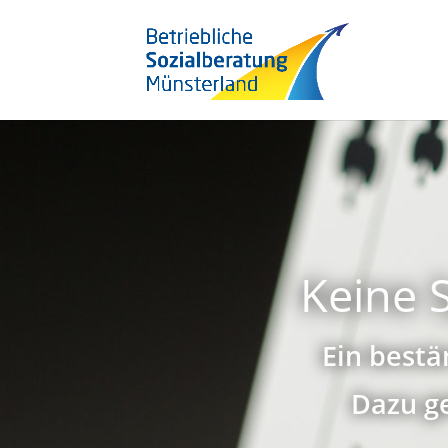
Keine S
Ein bestä
Dazu g